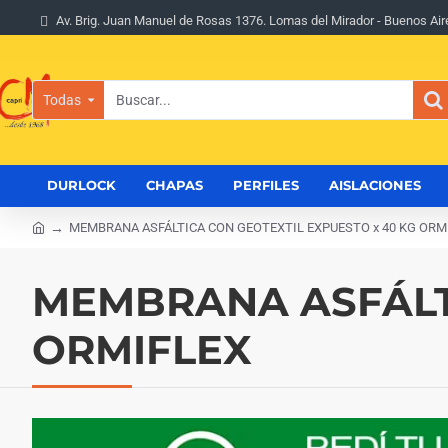
Av. Brig. Juan Manuel de Rosas 1376. Lomas del Mirador - Buenos Air
Todas
Buscar...
DURLOCK
CHAPAS
PERFILES
AISLACIONES
MEMBRANA ASFÁLTICA CON GEOTEXTIL EXPUESTO x 40 KG ORM
h
o
m
MEMBRANA ASFÁLTI
e
ORMIFLEX