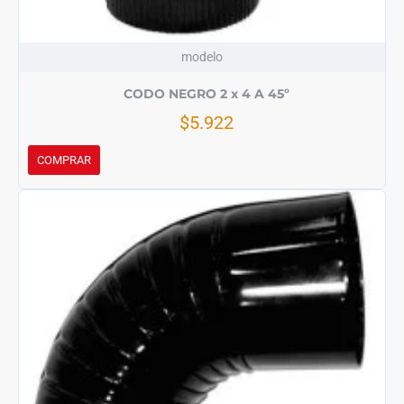
modelo
CODO NEGRO 2 x 4 A 45º
$5.922
COMPRAR