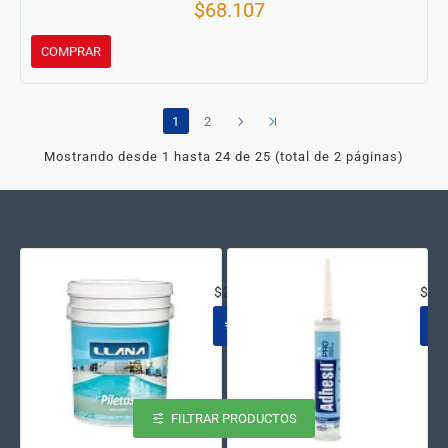
$68.107
COMPRAR
1
2
Mostrando desde 1 hasta 24 de 25 (total de 2 páginas)
ACRILICO AL AGUA NATACION AZ
SEL
$231.645
$15
FILTRAR PRODUCTOS