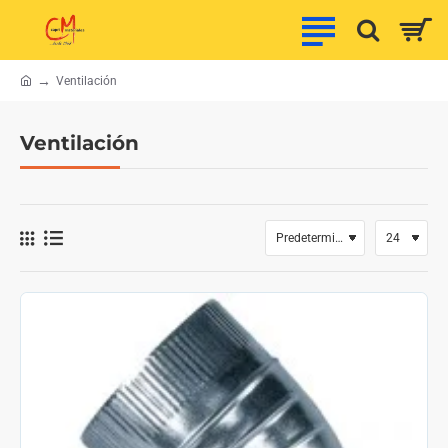
Ventilación
h
o
m
Ventilación
e