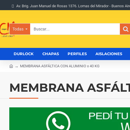
Av. Brig. Juan Manuel de Rosas 1376. Lomas del Mirador - Buenos Air
Todas
Buscar...
DURLOCK
CHAPAS
PERFILES
AISLACIONES
MEMBRANA ASFÁLTICA CON ALUMINIO x 40 KG
h
o
m
MEMBRANA ASFÁLTI
e