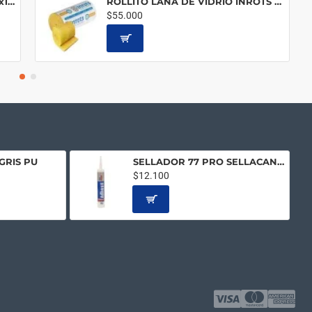
LANA DE VIDRIO SOLA 50MM 1,25x16 Mts x 50mm INROTS
ROLLITO LANA DE VIDRIO INROTS 50MM 0,40CM 6,24M2
$55.000
GRIS PU
SELLADOR 77 PRO SELLACANALETA
$12.100