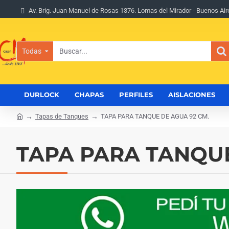
Av. Brig. Juan Manuel de Rosas 1376. Lomas del Mirador - Buenos Air
Todas
Buscar...
DURLOCK
CHAPAS
PERFILES
AISLACIONES
Tapas de Tanques
TAPA PARA TANQUE DE AGUA 92 CM.
h
o
m
TAPA PARA TANQUE
e