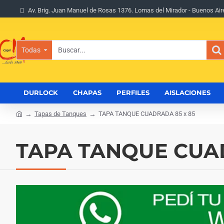
Av. Brig. Juan Manuel de Rosas 1376. Lomas del Mirador - Buenos Air
Todas
Buscar...
DURLOCK
CHAPAS
PERFILES
AISLACIONES
Tapas de Tanques
TAPA TANQUE CUADRADA 85 x 85
h
o
m
TAPA TANQUE CUAD
e