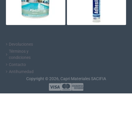
Devoluciones
Términos y
condiciones
Contacto
Antihumedad
Copyright © 2026, Capri Materiales SACIFIA