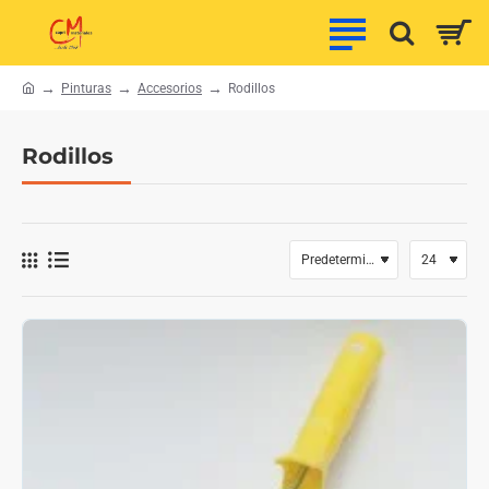
Pinturas
Accesorios
Rodillos
h
o
m
Rodillos
e