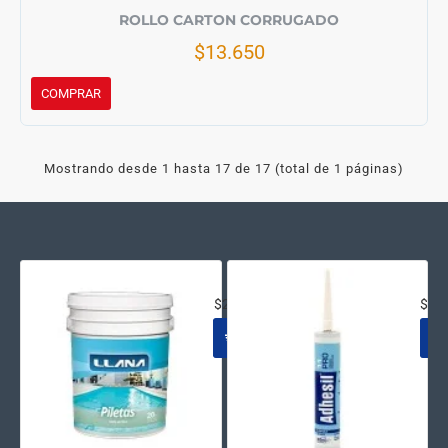
ROLLO CARTON CORRUGADO
$13.650
COMPRAR
Mostrando desde 1 hasta 17 de 17 (total de 1 páginas)
ACRILICO AL AGUA NATACION AZ
SEL
$231.645
$15