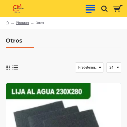
Pinturas
Otros
h
o
m
Otros
e