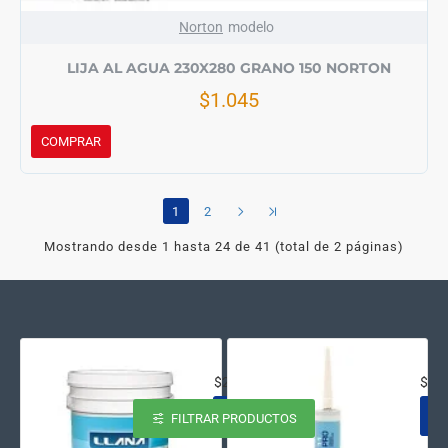
Norton
modelo
LIJA AL AGUA 230X280 GRANO 150 NORTON
$1.045
COMPRAR
1
2
Mostrando desde 1 hasta 24 de 41 (total de 2 páginas)
ACRILICO AL AGUA NATACION AZ
SEL
$231.645
$15
FILTRAR PRODUCTOS