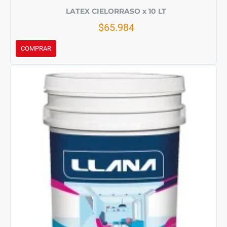
LATEX CIELORRASO x 10 LT
$65.984
COMPRAR