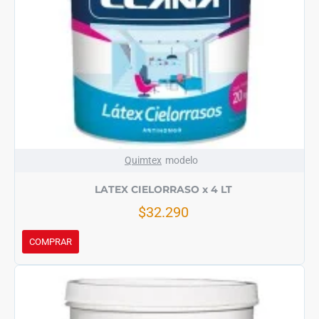
Quimtex
modelo
LATEX CIELORRASO x 4 LT
$32.290
COMPRAR