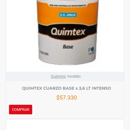
Quimtex
modelo
QUIMTEX CUARZO BASE x 3,6 LT INTENSO
$57.330
COMPRAR