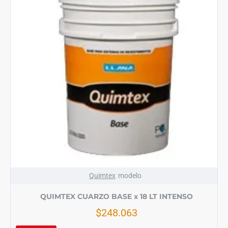
Quimtex
modelo
QUIMTEX CUARZO BASE x 18 LT INTENSO
$248.063