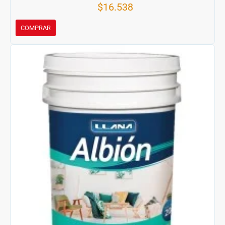
$16.538
COMPRAR