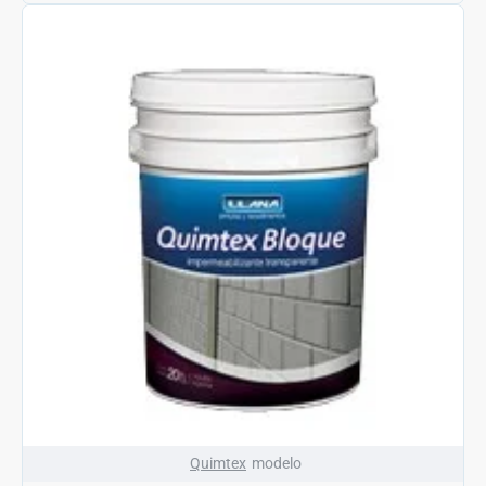
Quimtex
modelo