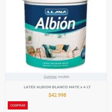
Quimtex
modelo
LATEX ALBION BLANCO MATE x 4 LT
$42.998
COMPRAR