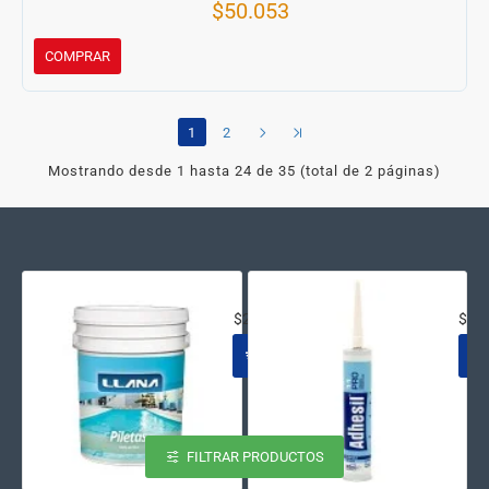
$50.053
COMPRAR
1
2
Mostrando desde 1 hasta 24 de 35 (total de 2 páginas)
ACRILICO AL AGUA NATACION AZ
SEL
$231.645
$15
FILTRAR PRODUCTOS