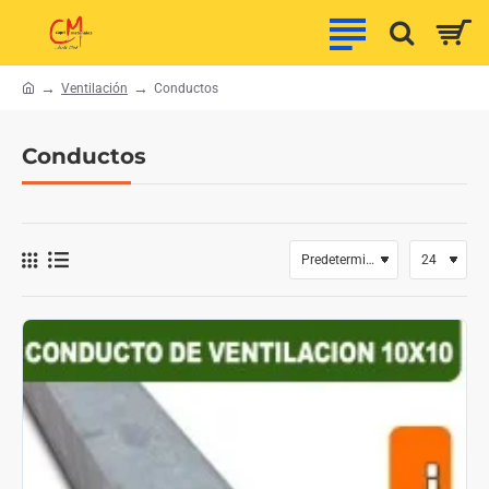
Ventilación
Conductos
h
o
m
Conductos
e