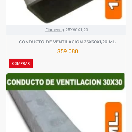
Fibrocoop
25X60X1,20
CONDUCTO DE VENTILACION 25X60X1,20 ML.
$59.080
COMPRAR