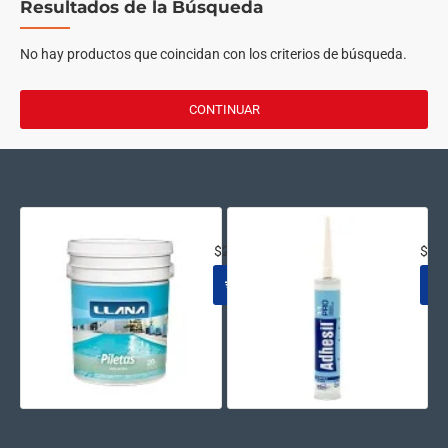
Resultados de la Búsqueda
No hay productos que coincidan con los criterios de búsqueda.
CONTINUAR
ACRILICO AL AGUA NATACION AZ
SEL
$231.645
$15